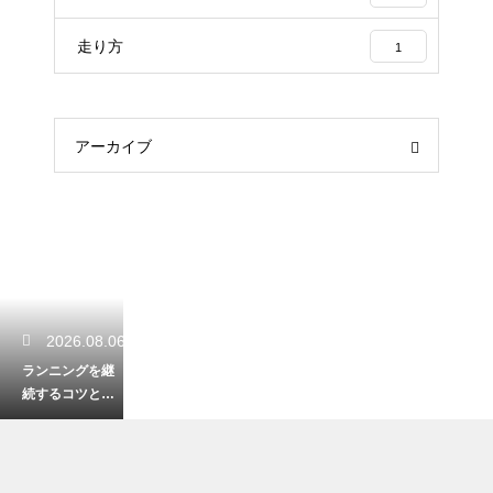
走り方
1
アーカイブ
2026.08.06
ランニングを継
続するコツと心
理学！モチベー
ションを保つ