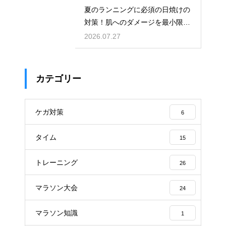
夏のランニングに必須の日焼けの
対策！肌へのダメージを最小限に
する
2026.07.27
カテゴリー
ケガ対策
6
タイム
15
トレーニング
26
マラソン大会
24
マラソン知識
1