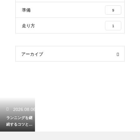
準備
9
走り方
1
アーカイブ
2026.08.06
ランニングを継
続するコツと心
理学！モチベー
ションを保つ