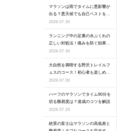
マラソンは雨でタイムに悪影響が
出る？悪天候でも自己ベストを狙
う対策
2026.07.30
ランニング中の足裏の水ぶくれの
正しい対処法！痛みを防ぐ効果的
なケア
2026.07.30
大自然を満喫する野沢トレイルフ
ェスのコース！初心者も楽しめる
魅力を
2026.07.30
ハーフのマラソンでタイム90分を
切る難易度は？達成のコツを解説
2026.07.29
絶景の富士山マラソンの高低差と
難易度！タフなコースを完走する