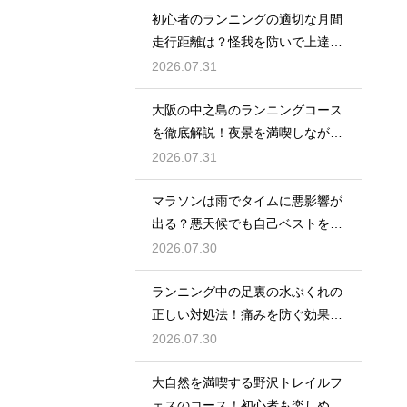
初心者のランニングの適切な月間
走行距離は？怪我を防いで上達す
るコツ
2026.07.31
大阪の中之島のランニングコース
を徹底解説！夜景を満喫しながら
走る
2026.07.31
マラソンは雨でタイムに悪影響が
出る？悪天候でも自己ベストを狙
う対策
2026.07.30
ランニング中の足裏の水ぶくれの
正しい対処法！痛みを防ぐ効果的
なケア
2026.07.30
大自然を満喫する野沢トレイルフ
ェスのコース！初心者も楽しめる