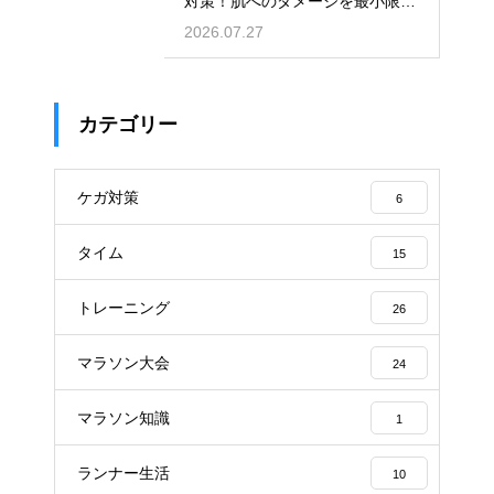
対策！肌へのダメージを最小限に
する
2026.07.27
カテゴリー
ケガ対策
6
タイム
15
トレーニング
26
マラソン大会
24
マラソン知識
1
ランナー生活
10