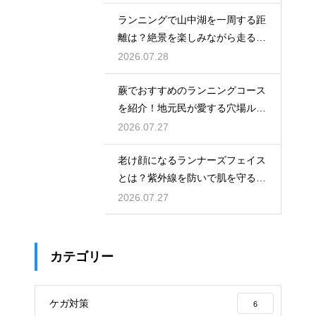
ランニングで山中湖を一周する距
離は？絶景を楽しみながら走るコ
ツ
2026.07.28
蕨でおすすめのランニングコース
を紹介！地元民が愛する穴場ルー
ト
2026.07.27
老け顔になるランナーズフェイス
とは？紫外線を防いで肌を守る徹
底対策
2026.07.27
カテゴリー
ケガ対策
6