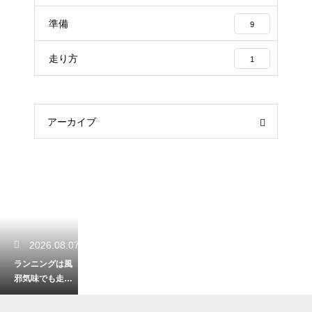
準備
9
走り方
1
アーカイブ
2026.08.07
ランニングは風
邪気味でも走る
べきか？体調に
合わせる判断