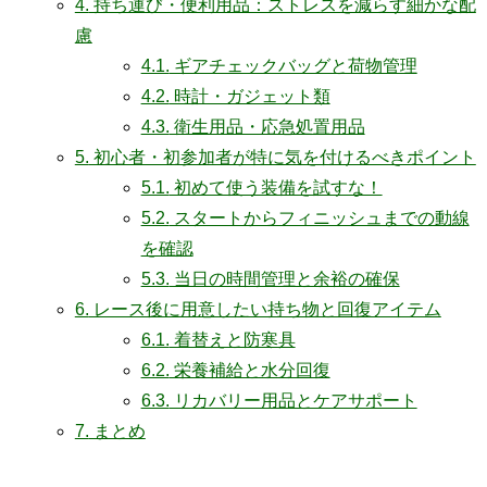
4.
持ち運び・便利用品：ストレスを減らす細かな配
慮
4.1.
ギアチェックバッグと荷物管理
4.2.
時計・ガジェット類
4.3.
衛生用品・応急処置用品
5.
初心者・初参加者が特に気を付けるべきポイント
5.1.
初めて使う装備を試すな！
5.2.
スタートからフィニッシュまでの動線
を確認
5.3.
当日の時間管理と余裕の確保
6.
レース後に用意したい持ち物と回復アイテム
6.1.
着替えと防寒具
6.2.
栄養補給と水分回復
6.3.
リカバリー用品とケアサポート
7.
まとめ