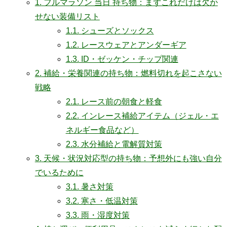
1.
フルマラソン 当日 持ち物：まずこれだけは欠か
せない装備リスト
1.1.
シューズとソックス
1.2.
レースウェアとアンダーギア
1.3.
ID・ゼッケン・チップ関連
2.
補給・栄養関連の持ち物：燃料切れを起こさない
戦略
2.1.
レース前の朝食と軽食
2.2.
インレース補給アイテム（ジェル・エ
ネルギー食品など）
2.3.
水分補給と電解質対策
3.
天候・状況対応型の持ち物：予想外にも強い自分
でいるために
3.1.
暑さ対策
3.2.
寒さ・低温対策
3.3.
雨・湿度対策