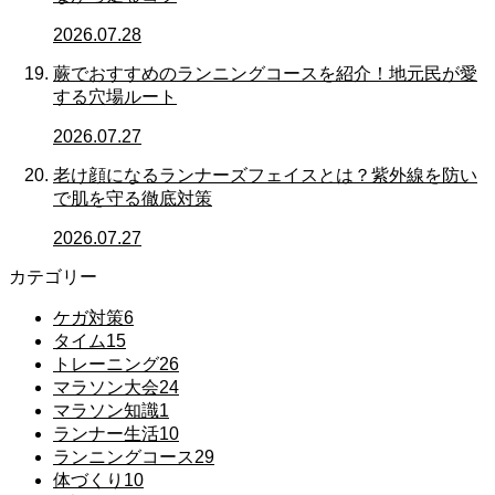
2026.07.28
蕨でおすすめのランニングコースを紹介！地元民が愛
する穴場ルート
2026.07.27
老け顔になるランナーズフェイスとは？紫外線を防い
で肌を守る徹底対策
2026.07.27
カテゴリー
ケガ対策
6
タイム
15
トレーニング
26
マラソン大会
24
マラソン知識
1
ランナー生活
10
ランニングコース
29
体づくり
10