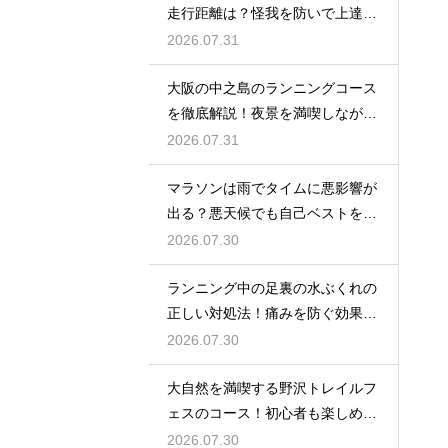
走行距離は？怪我を防いで上達す
るコツ
2026.07.31
大阪の中之島のランニングコース
を徹底解説！夜景を満喫しながら
走る
2026.07.31
マラソンは雨でタイムに悪影響が
出る？悪天候でも自己ベストを狙
う対策
2026.07.30
ランニング中の足裏の水ぶくれの
正しい対処法！痛みを防ぐ効果的
なケア
2026.07.30
大自然を満喫する野沢トレイルフ
ェスのコース！初心者も楽しめる
魅力を
2026.07.30